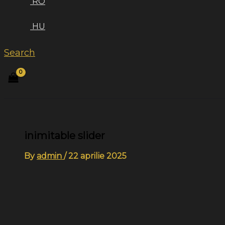
RO
HU
Search
inimitable slider
By
admin
/
22 aprilie 2025