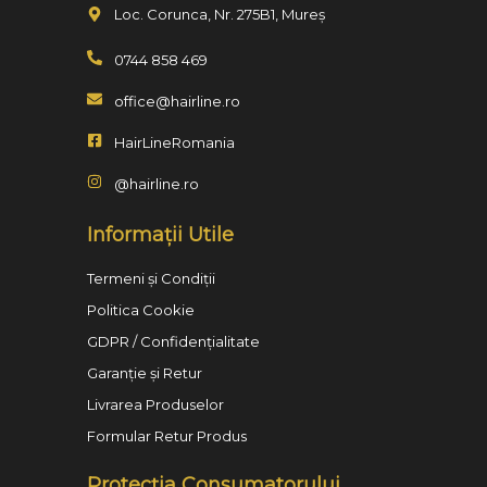
Loc. Corunca, Nr. 275B1, Mureș
0744 858 469
office@hairline.ro
HairLineRomania
@hairline.ro
Informații Utile
Termeni și Condiții
Politica Cookie
GDPR / Confidențialitate
Garanție și Retur
Livrarea Produselor
Formular Retur Produs
Protecția Consumatorului