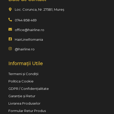
Loc. Corunca, Nr. 275B1, Mureș
0744 858 469
office@hairline.ro
HairLineRomania
@hairline.ro
Informații Utile
Termeni și Condiții
Politica Cookie
GDPR / Confidențialitate
Garanție și Retur
Livrarea Produselor
Formular Retur Produs