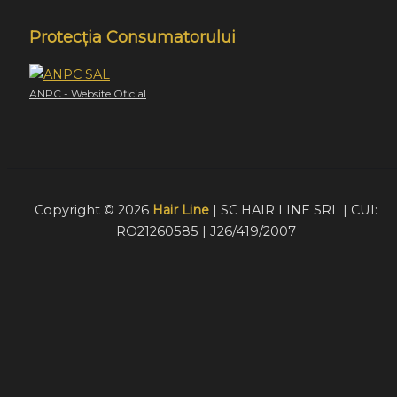
Protecția Consumatorului
ANPC - Website Oficial
Copyright © 2026
Hair Line
| SC HAIR LINE SRL | CUI:
RO21260585 | J26/419/2007
Acest website foloseste cookie-uri pentru a furniza
vizitatorilor o experiență mult mai bună de navigare. În cazu
în care alegeți să continuați să utilizați website-ul nostru,