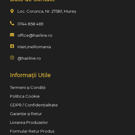
Loc. Corunca, Nr. 275B1, Mureș
0744 858 469
office@hairline.ro
HairLineRomania
@hairline.ro
Informații Utile
Termeni și Condiții
Politica Cookie
GDPR / Confidențialitate
Garanție și Retur
Livrarea Produselor
Formular Retur Produs