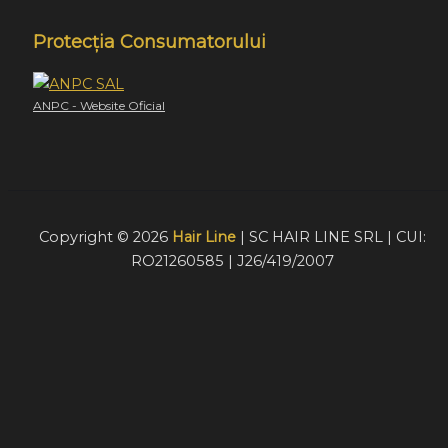
Protecția Consumatorului
ANPC - Website Oficial
Copyright © 2026
Hair Line
| SC HAIR LINE SRL | CUI:
RO21260585 | J26/419/2007
Acest website foloseste cookie-uri pentru a furniza
vizitatorilor o experiență mult mai bună de navigare. În cazu
în care alegeți să continuați să utilizați website-ul nostru,