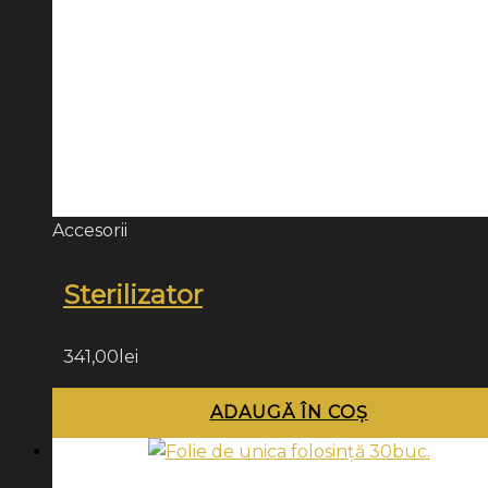
Accesorii
Sterilizator
341,00
lei
ADAUGĂ ÎN COȘ