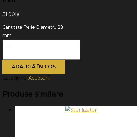
mm
31,00
lei
Cantitate Perie Diametru 28
mm
ADAUGĂ ÎN COȘ
Categorie:
Accesorii
Produse similare