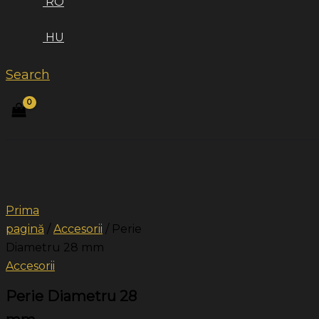
RO
HU
Search
Prima
pagină
/
Accesorii
/ Perie
Diametru 28 mm
Accesorii
Perie Diametru 28