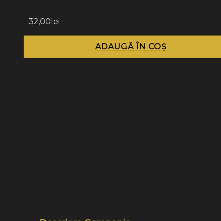
32,00
lei
ADAUGĂ ÎN COȘ