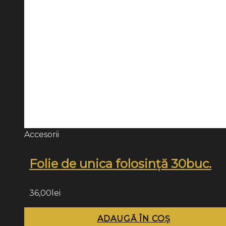
Accesorii
Folie de unica folosință 30buc.
36,00
lei
ADAUGĂ ÎN COȘ