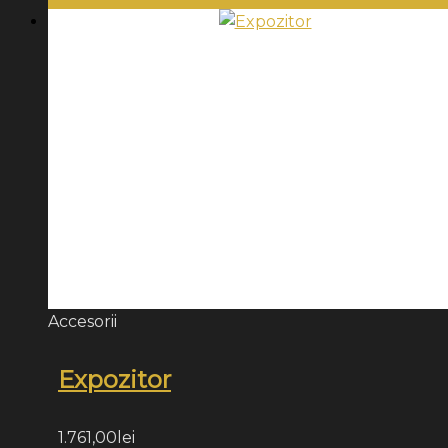
Accesorii
Expozitor
1.761,00
lei