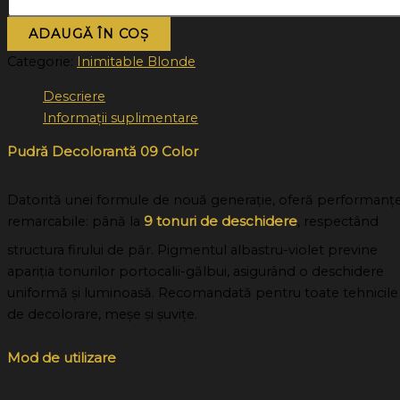
ADAUGĂ ÎN COȘ
Categorie:
Inimitable Blonde
Descriere
Informații suplimentare
Pudră Decolorantă 09 Color
Datorită unei formule de nouă generație, oferă performanț
9 tonuri de deschidere
remarcabile: până la
, respectând
structura firului de păr. Pigmentul albastru-violet previne
apariția tonurilor portocalii-gălbui, asigurând o deschidere
uniformă și luminoasă. Recomandată pentru toate tehnicile
de decolorare, meșe și șuvițe.
Mod de utilizare