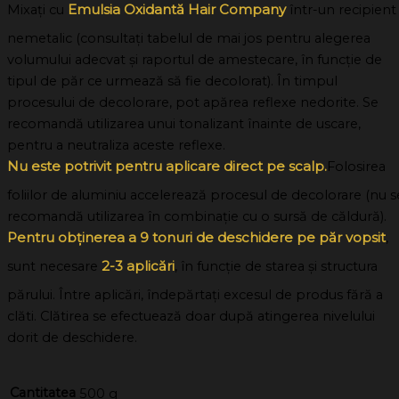
Emulsia Oxidantă Hair Company
Mixați cu
într-un recipient
nemetalic (consultați tabelul de mai jos pentru alegerea
volumului adecvat și raportul de amestecare, în funcție de
tipul de păr ce urmează să fie decolorat). În timpul
procesului de decolorare, pot apărea reflexe nedorite. Se
recomandă utilizarea unui tonalizant înainte de uscare,
pentru a neutraliza aceste reflexe.
Nu este potrivit pentru aplicare direct pe scalp.
Folosirea
foliilor de aluminiu accelerează procesul de decolorare (nu s
recomandă utilizarea în combinație cu o sursă de căldură).
Pentru obținerea a 9 tonuri de deschidere pe păr vopsit
,
2-3 aplicări
sunt necesare
, în funcție de starea și structura
părului. Între aplicări, îndepărtați excesul de produs fără a
clăti. Clătirea se efectuează doar după atingerea nivelului
dorit de deschidere.
Cantitatea
500 g