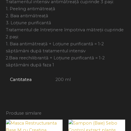
Tratamentul intensiv antimătreaţă cuprinde 3 paşi:
1. Peeling antimătreaţă
2. Baia antimătreaţă
3. Loţiune purificantă
Tratamentul de întreţinere împotriva mătreţii cuprinde
2 paşi:
1. Baia antimătreaţă + Loţiune purificantă = 1-2
săptămâni după tratamentul intensiv
2.Baia reechilibrantă + Loţiune purificantă = 1-2
săptămâni după faza 1
Cantitatea
200 ml
Produse similare