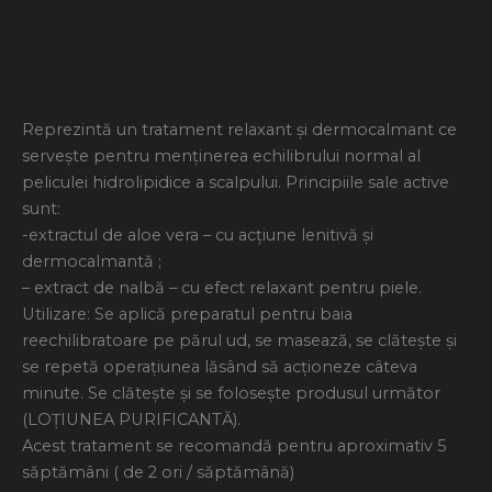
Descriere
Informații suplimentare
Reprezintă un tratament relaxant şi dermocalmant ce
serveşte pentru menţinerea echilibrului normal al
peliculei hidrolipidice a scalpului. Principiile sale active
sunt:
-extractul de aloe vera – cu acţiune lenitivă şi
dermocalmantă ;
– extract de nalbă – cu efect relaxant pentru piele.
Utilizare: Se aplică preparatul pentru baia
reechilibratoare pe părul ud, se masează, se clăteşte şi
se repetă operaţiunea lăsând să acţioneze câteva
minute. Se clăteşte şi se foloseşte produsul următor
(LOŢIUNEA PURIFICANTĂ).
Acest tratament se recomandă pentru aproximativ 5
săptămâni ( de 2 ori / săptămână)