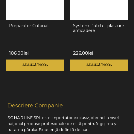
Preparator Cutanat
System Patch – plasture
anticadere
106,00
lei
226,00
lei
ADAUGĂ ÎN COȘ
ADAUGĂ ÎN COȘ
Descriere Companie
SC HAIR LINE SRL este importator exclusiv, oferind la nivel
național produse profesionale de elită pentru îngrijirea și
tratarea părului. Excelență definită de aur.