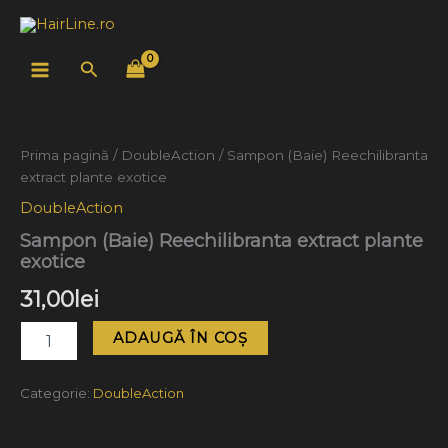
Skip
to
content
Search
Cantitate
Sampon
(Baie)
Prima pagină
/
DoubleAction
/ Sampon (Baie) Reechilibranta
Reechilibranta
extract plante exotice
extract
plante
DoubleAction
exotice
Sampon (Baie) Reechilibranta extract plante
exotice
31,00
lei
ADAUGĂ ÎN COȘ
Categorie:
DoubleAction