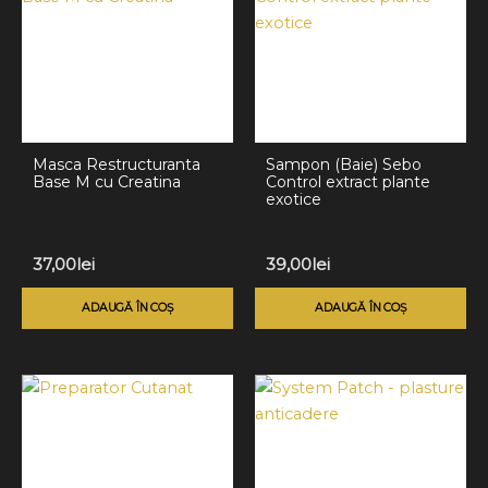
Masca Restructuranta
Sampon (Baie) Sebo
Base M cu Creatina
Control extract plante
exotice
37,00
lei
39,00
lei
ADAUGĂ ÎN COȘ
ADAUGĂ ÎN COȘ