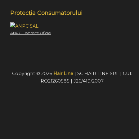
Protecția Consumatorului
ANPC - Website Oficial
Copyright © 2026
Hair Line
| SC HAIR LINE SRL | CUI:
RO21260585 | J26/419/2007
Acest website foloseste cookie-uri pentru a furniza
vizitatorilor o experiență mult mai bună de navigare. În cazu
în care alegeți să continuați să utilizați website-ul nostru,