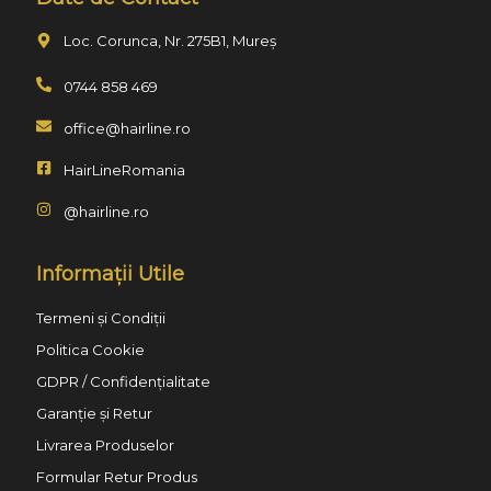
Loc. Corunca, Nr. 275B1, Mureș
0744 858 469
office@hairline.ro
HairLineRomania
@hairline.ro
Informații Utile
Termeni și Condiții
Politica Cookie
GDPR / Confidențialitate
Garanție și Retur
Livrarea Produselor
Formular Retur Produs