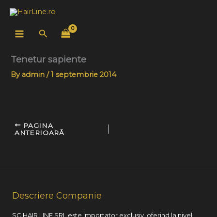
Skip
to
content
Search
Tenetur sapiente
By
admin
/
1 septembrie 2014
PAGINA
ANTERIOARĂ
Descriere Companie
SC HAIR LINE SRL este importator exclusiv, oferind la nivel