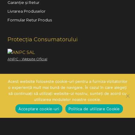
Garanție și Retur
Livrarea Produselor
Formular Retur Produs
Protecția Consumatorului
ANPC - Website Oficial
Acest website foloseste cookie-uri pentru a furniza vizitatorilor
o experiență mult mai bună de navigare. În cazul în care alegeți
să continuați să utilizați website-ul nostru, sunteți de acord cu
Copyright © 2026
Hair Line
| SC HAIR LINE SRL | CUI:
utilizarea modulelor noastre cookie.
RO21260585 | J26/419/2007
Acceptare cookie-uri
Politica de utilizare Cookie