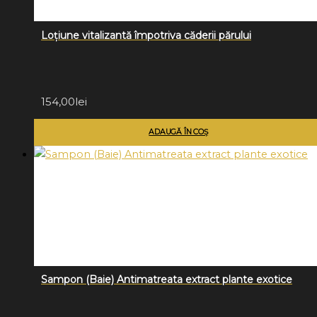
Loțiune vitalizantă împotriva căderii părului
154,00
lei
ADAUGĂ ÎN COȘ
Sampon (Baie) Antimatreata extract plante exotice