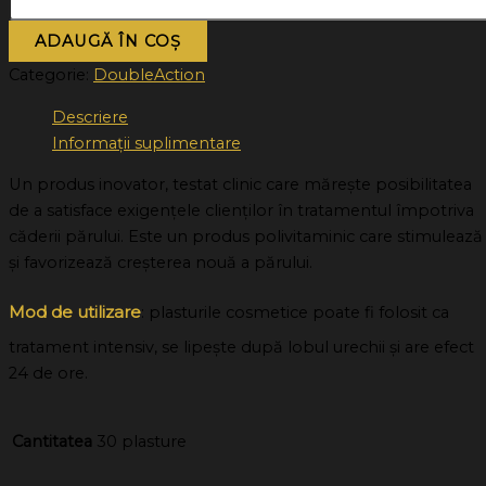
ADAUGĂ ÎN COȘ
Categorie:
DoubleAction
Descriere
Informații suplimentare
Un produs inovator, testat clinic care măreşte posibilitatea
de a satisface exigenţele clienţilor în tratamentul împotriva
căderii părului. Este un produs polivitaminic care stimulează
şi favorizează creşterea nouă a părului.
Mod de utilizare
: plasturile cosmetice poate fi folosit ca
tratament intensiv, se lipeşte după lobul urechii şi are efect
24 de ore.
Cantitatea
30 plasture