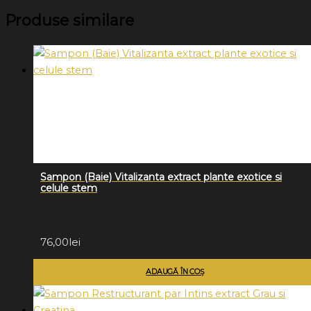
Produse similare
Sampon (Baie) Vitalizanta extract plante exotice si
celule stem
76,00
lei
ADAUGĂ ÎN COȘ