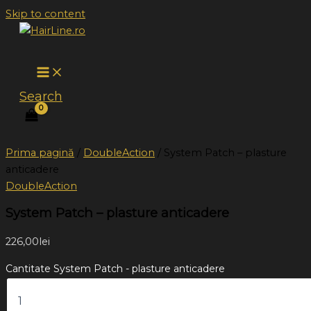
Skip to content
Search
Prima pagină
/
DoubleAction
/ System Patch – plasture
anticadere
DoubleAction
System Patch – plasture anticadere
226,00
lei
Cantitate System Patch - plasture anticadere